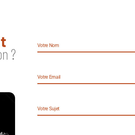
t
on ?