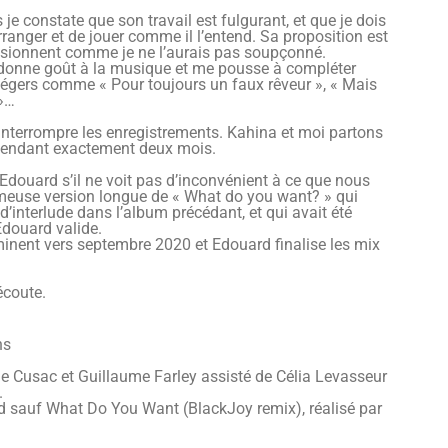
je constate que son travail est fulgurant, et que je dois
’arranger et de jouer comme il l’entend. Sa proposition est
ensionnent comme je ne l’aurais pas soupçonné.
edonne goût à la musique et me pousse à compléter
 légers comme « Pour toujours un faux rêveur », « Mais
 »…
terrompre les enregistrements. Kahina et moi partons
pendant exactement deux mois.
Edouard s’il ne voit pas d’inconvénient à ce que nous
ameuse version longue de « What do you want? » qui
d’interlude dans l’album précédant, et qui avait été
Edouard valide.
minent vers septembre 2020 et Edouard finalise les mix
écoute.
ns
e Cusac et Guillaume Farley assisté de Célia Levasseur
.
 sauf What Do You Want (BlackJoy remix), réalisé par