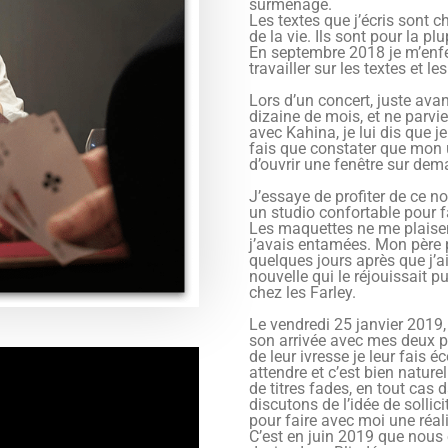
surmenage.
Les textes que j’écris sont c
de la vie. Ils sont pour la p
En septembre 2018 je m’en
travailler sur les textes et 
Lors d’un concert, juste ava
dizaine de mois, et ne parvi
avec Kahina, je lui dis que je
fais que constater que mon u
d’ouvrir une fenêtre sur dem
J’essaye de profiter de ce n
un studio confortable pour fa
Les maquettes ne me plaisen
j’avais entamées. Mon père 
quelques jours après que j’a
nouvelle qui le réjouissait p
chez les Farley.
Le vendredi 25 janvier 2019, no
son arrivée avec mes deux p
de leur ivresse je leur fais
attendre et c’est bien nature
de titres fades, en tout cas
discutons de l’idée de solli
pour faire avec moi une réal
C’est en juin 2019 que nous