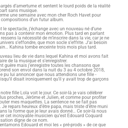
hargés d’amertume et sentent le lourd poids de la réalité
lupart sans musique.
ferme une semaine avec mon cher Roch Havet pour
les compositions d’un futur album.
nt le spectacle, j’échange avec un nouveau né d’une
ens pas à contenir mon émotion. Plus tard en parlant
 ressens la nécessité de m’inscrire dans la vie, car je ne
nivers s’effondre, que mon socle s’effrite. J’ai besoin
ain… Kahina tombe enceinte trois mois plus tard.
ouveau lieu de vie dans lequel Kahina et moi avons fait
ire de la musique et s’enregistrer.
t guère mais j’enregistre toutes les chansons que
prend son envol dans la nuit du 3 au 4 octobre 2018,
ie pu lui annoncer que nous attendions une fille -
uisqu’il disait ironiquement qu’il y avait trop de garçons
tre fille Lola voit le jour. Ce soir-là je vais célébrer
lus proches, Jérôme et Julien, et comme pour profiter
 écouter mes maquettes. La sentence ne se fait pas
l. Je repars heureux d’être papa, mais triste d’être muni
 dans la forme que je leur avais donné… Ce soir-là nous
citer cet incroyable musicien qu’est Edouard Coquard
isation digne de ce nom.
 entamons Edouard et moi les « pré-prods » de ce que