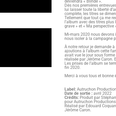
deviendra « Blindé ».
Dès nos premières entrevues 
lui laisser toute la liberté d
complète, les titres se dim
Tellement que tout ça me r
l’album avec des titres plus
grave » et « Ma perspective
Mi-mars 2020 nous devons in
nous isoler à la campagne 
À notre retour je demande à 
ajoutions à l’album cette f
avait vue le jour sous forme 
réalisée par Jérôme Caron. 
Les prises de l’album se ter
fin 2020.
Merci à vous tous et bonne 
Label:
Autruchon Productio
Date de sortie :
avril 2022
Crédits:
Produit par Stéphan
pour Autruchon Productions
Réalisé par Edouard Coquard
Jérôme Caron.