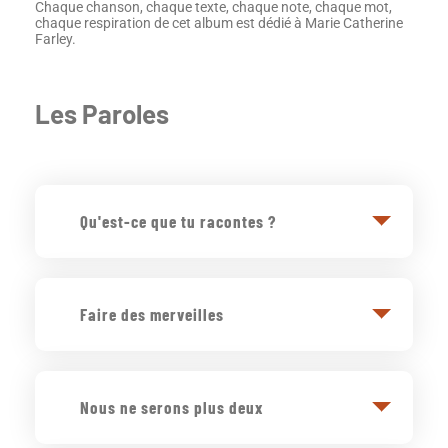
Chaque chanson, chaque texte, chaque note, chaque mot,
chaque respiration de cet album est dédié à Marie Catherine
Farley.
Les Paroles
Qu'est-ce que tu racontes ?
Ah ma belle, comme il t’a marquée
Tu parles déjà des
Faire des merveilles
hommes au passé
Alors que tu n'en connais rien
Oh, ça oui, elle s’est épanouie
Alors que tu n'en connais qu’un.
Dans ses activités
Ah ma belle, comme tu parles mal de toi
Nous ne serons plus deux
Elle embellit un peu plus chaque année
Le gars devait être hyper maladroit
Malgré son train de vie
Pour ne pas t’avoir donné confiance