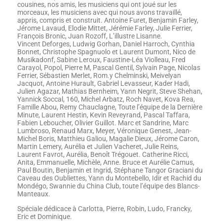
cousines, nos amis, les musiciens qui ont joué sur les
morceaux, les musiciens avec qui nous avons travaillé,
appris, compris et construit. Antoine Furet, Benjamin Farley,
Jérome Lavaud, Elodie Mittet, Jérémie Farley, Julie Ferrier,
François Bronic, Juan Rozoff, L’illustre Lisanne.
Vincent Deforges, Ludwig Gorhan, Daniel Harroch, Cynthia
Bonnet, Christophe Spagnuolo et Laurent Dumont, Nico de
Musikadonf, Sabine Leroux, Faustine-Léa Violleau, Fred
Carayol, Popol, Pierre M, Pascal Gentil, Sylvain Page, Nicolas
Ferrier, Sébastien Merlet, Rom.y Chelminski, Meivelyan
Jacquot, Antoine Hurault, Gabriel Levasseur, Kader Hadi,
Julien Agazar, Mathias Bernheim, Yann Negrit, Steve Shehan,
Yannick Soccal, 160, Michel Arbatz, Roch Navet, Kova Rea,
Famille Abou, Remy Chauclagne, Toute l’équipe de la Dernière
Minute, Laurent Hestin, Kevin Reveyrand, Pascal Taffara,
Fabien Leboucher, Olivier Guillot. Marc et Sandrine, Marc
Lumbroso, Renaud Marx, Meyer, Véronique Genest, Jean-
Michel Boris, Matthieu Galiou, Magalie Dieux, Jérome Caron,
Martin Lemery, Aurélia et Julien Vacheret, Julie Reins,
Laurent Favrot, Aurélia, Benoît Trégouet. Catherine Ricci,
Anita, Emmanuelle, Michèle, Anne. Bruce et Aurélie Camus,
Paul Boutin, Benjamin et Ingrid, Stéphane Tangor Graciani du
Caveau des Oubliettes, Yann du Montebello, Idir et Rachid du
Mondégo, Swannie du China Club, toute l’équipe des Blancs-
Manteaux.
Spéciale dédicace à Carlotta, Pierre, Robin, Ludo, Francky,
Eric et Dominique.