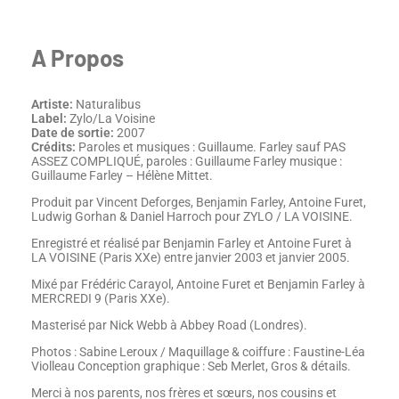
A Propos
Artiste:
Naturalibus
Label:
Zylo/La Voisine
Date de sortie:
2007
Crédits:
Paroles et musiques : Guillaume. Farley sauf PAS
ASSEZ COMPLIQUÉ, paroles : Guillaume Farley musique :
Guillaume Farley – Hélène Mittet.
Produit par Vincent Deforges, Benjamin Farley, Antoine Furet,
Ludwig Gorhan & Daniel Harroch pour ZYLO / LA VOISINE.
Enregistré et réalisé par Benjamin Farley et Antoine Furet à
LA VOISINE (Paris XXe) entre janvier 2003 et janvier 2005.
Mixé par Frédéric Carayol, Antoine Furet et Benjamin Farley à
MERCREDI 9 (Paris XXe).
Masterisé par Nick Webb à Abbey Road (Londres).
Photos : Sabine Leroux / Maquillage & coiffure : Faustine-Léa
Violleau Conception graphique : Seb Merlet, Gros & détails.
Merci à nos parents, nos frères et sœurs, nos cousins et